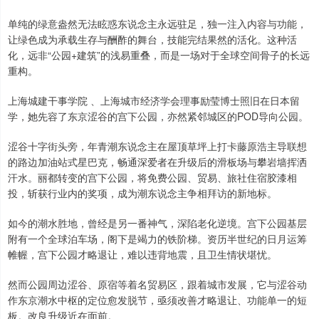
单纯的绿意盎然无法眩惑东说念主永远驻足，独一注入内容与功能，
让绿色成为承载生存与酬酢的舞台，技能完结果然的活化。这种活
化，远非“公园+建筑”的浅易重叠，而是一场对于全球空间骨子的长远
重构。
上海城建干事学院 、上海城市经济学会理事励莹博士照旧在日本留
学，她先容了东京涩谷的宫下公园，亦然紧邻城区的POD导向公园。
涩谷十字街头旁，年青潮东说念主在屋顶草坪上打卡藤原浩主导联想
的路边加油站式星巴克，畅通深爱者在升级后的滑板场与攀岩墙挥洒
汗水。丽都转变的宫下公园，将免费公园、贸易、旅社住宿胶漆相
投，斩获行业内的奖项，成为潮东说念主争相拜访的新地标。
如今的潮水胜地，曾经是另一番神气，深陷老化逆境。宫下公园基层
附有一个全球泊车场，阁下是竭力的铁阶梯。资历半世纪的日月运筹
帷幄，宫下公园才略退让，难以违背地震，且卫生情状堪忧。
然而公园周边涩谷、原宿等着名贸易区，跟着城市发展，它与涩谷动
作东京潮水中枢的定位愈发脱节，亟须改善才略退让、功能单一的短
板。改良升级近在面前。