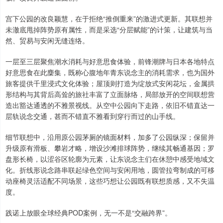
宫下公园的改良颖慧，在于拒绝“推倒重来”的激进式更新。其联想并
未澈底甩掉阵势原有属性，而是采选“分层赋能”的计策，让建筑与当
然、贸易与安闲无缝连络。
一层至三层聚焦潮水消耗与好意思食体验，前锋潮牌与日本各地特点
好意思食在此麇集，既称心腹地年青东说念主的消耗需求，也为国外
旅客提供千里浸式文化体验；屋顶则打造为绽放式安闲花坛，金属拱
形结构与其背后高耸的旅社丰富了立面脉络，局部放开的空间联想营
造出豁达通透的不雅景视线。从空中公园向下走路，依旧不错直达一
层轨说念交通，甚而不错直不雅看到穿行而过的山手线。
细节联想中，沿用原公园茅厕的镜面材料，加多了公园纵深；保留并
升级原有滑板、攀岩才略，增设沙滩排球阵势，继续其畅通基因；罗
盘形长椅，以涩谷区轮廓为元素，让东说念主们在休憩中感受地域文
化。折线形说念路串联起绿色空间与安闲用地，圆管拉弯制成的可移
动座椅灵活适配不同场景，这些巧想让公园既有联想质感，又不失温
度。
践诺上放眼全球经典POD案例，无一不是“交融跨界”。