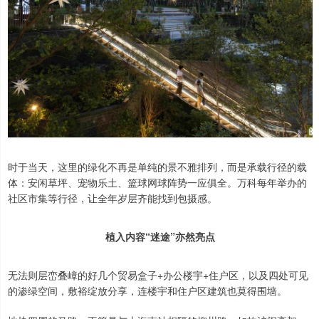
时于当天，这里的绿化不再是单纯的景不雅排列，而是承载行径的载
体：安闲草坪、宠物乐土、篮球网球阵势一应俱全。万科每年举办的
社区市集等行径，让全年岁层齐能找到包摄感。
植入内容“迷途”亦然亮点
无法则层峦叠嶂的好几个贸易盒子+办公楼宇+住户区，以及四处可见
的渗绿空间，敷裕绽放分享，连楼宇和住户区建筑也莫得围墙。