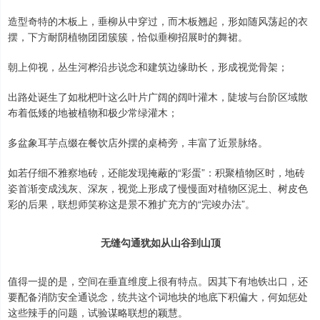
造型奇特的木板上，垂柳从中穿过，而木板翘起，形如随风荡起的衣
摆，下方耐阴植物团团簇簇，恰似垂柳招展时的舞裙。
朝上仰视，丛生河桦沿步说念和建筑边缘助长，形成视觉骨架；
出路处诞生了如枇杷叶这么叶片广阔的阔叶灌木，陡坡与台阶区域散
布着低矮的地被植物和极少常绿灌木；
多盆象耳芋点缀在餐饮店外摆的桌椅旁，丰富了近景脉络。
如若仔细不雅察地砖，还能发现掩蔽的“彩蛋”：积聚植物区时，地砖
姿首渐变成浅灰、深灰，视觉上形成了慢慢面对植物区泥土、树皮色
彩的后果，联想师笑称这是景不雅扩充方的“完竣办法”。
无缝勾通犹如从山谷到山顶
值得一提的是，空间在垂直维度上很有特点。因其下有地铁出口，还
要配备消防安全通说念，统共这个词地块的地底下积偏大，何如惩处
这些辣手的问题，试验谋略联想的颖慧。