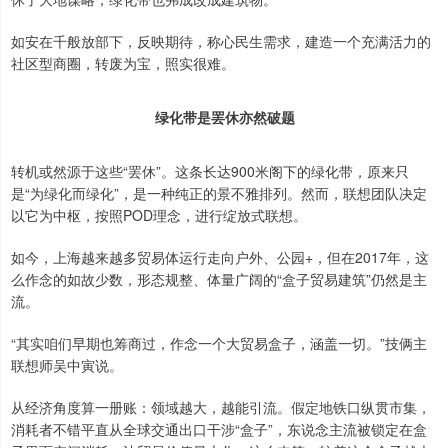
如安在千般放部下，反映期待，称心民生需求，建造一个充满活力的
社区型商圈，转废为宝，照实很难。
绿化带是罢休亦然破题
转机或然源于这些“罢休”。这条长达900米阁下的绿化带，原来只
是“为绿化而绿化”，是一种纯正的景不雅排列。然而，联想团队决定
以它为中枢，按照POD理念，进行绽放式联想。
如今，上海越来越多贸易体运行走向户外、公园+，但在2017年，这
么作念的如故少数，形态规整、体量广阔的“盒子贸易建筑”仍然是主
流。
“其实咱们早期也筹商过，作念一个大贸易盒子，涵盖一切。”技俩主
联想师吴中寅说。
从经济角度算一册账：领域越大，越能引流。假定地铁口纵贯市集，
消耗者不错平直从全球交通出口干涉“盒子”，东说念主流被锁定在盒