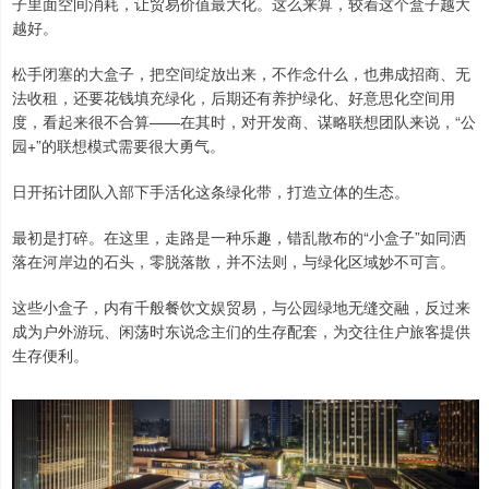
子里面空间消耗，让贸易价值最大化。这么来算，较着这个盒子越大
越好。
松手闭塞的大盒子，把空间绽放出来，不作念什么，也弗成招商、无
法收租，还要花钱填充绿化，后期还有养护绿化、好意思化空间用
度，看起来很不合算——在其时，对开发商、谋略联想团队来说，“公
园+”的联想模式需要很大勇气。
日开拓计团队入部下手活化这条绿化带，打造立体的生态。
最初是打碎。在这里，走路是一种乐趣，错乱散布的“小盒子”如同洒
落在河岸边的石头，零脱落散，并不法则，与绿化区域妙不可言。
这些小盒子，内有千般餐饮文娱贸易，与公园绿地无缝交融，反过来
成为户外游玩、闲荡时东说念主们的生存配套，为交往住户旅客提供
生存便利。