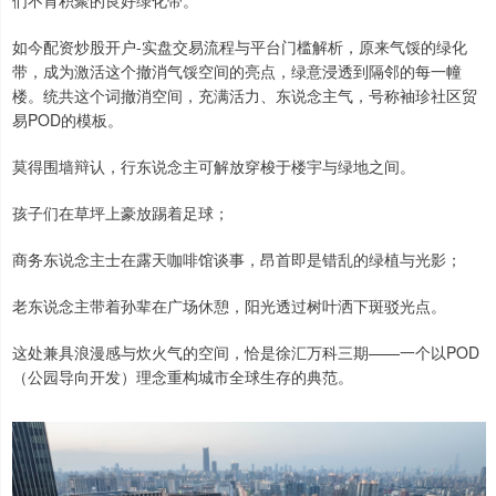
们不肯积聚的良好绿化带。
如今配资炒股开户-实盘交易流程与平台门槛解析，原来气馁的绿化
带，成为激活这个撤消气馁空间的亮点，绿意浸透到隔邻的每一幢
楼。统共这个词撤消空间，充满活力、东说念主气，号称袖珍社区贸
易POD的模板。
莫得围墙辩认，行东说念主可解放穿梭于楼宇与绿地之间。
孩子们在草坪上豪放踢着足球；
商务东说念主士在露天咖啡馆谈事，昂首即是错乱的绿植与光影；
老东说念主带着孙辈在广场休憩，阳光透过树叶洒下斑驳光点。
这处兼具浪漫感与炊火气的空间，恰是徐汇万科三期——一个以POD
（公园导向开发）理念重构城市全球生存的典范。