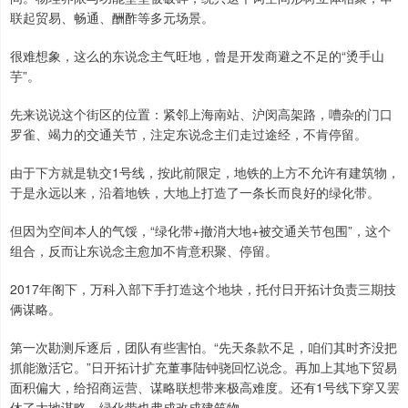
联起贸易、畅通、酬酢等多元场景。
很难想象，这么的东说念主气旺地，曾是开发商避之不足的“烫手山
芋”。
先来说说这个街区的位置：紧邻上海南站、沪闵高架路，嘈杂的门口
罗雀、竭力的交通关节，注定东说念主们走过途经，不肯停留。
由于下方就是轨交1号线，按此前限定，地铁的上方不允许有建筑物，
于是永远以来，沿着地铁，大地上打造了一条长而良好的绿化带。
但因为空间本人的气馁，“绿化带+撤消大地+被交通关节包围”，这个
组合，反而让东说念主愈加不肯意积聚、停留。
2017年阁下，万科入部下手打造这个地块，托付日开拓计负责三期技
俩谋略。
第一次勘测斥逐后，团队有些害怕。“先天条款不足，咱们其时齐没把
抓能激活它。”日开拓计扩充董事陆钟骁回忆说念。再加上其地下贸易
面积偏大，给招商运营、谋略联想带来极高难度。还有1号线下穿又罢
休了大地谋略，绿化带也弗成改成建筑物。