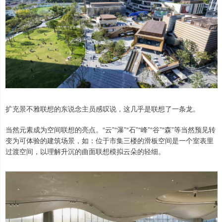
扩充景不雅联想的东说念主员感叹说，这几乎是联想了一条龙。
当然元素成为空间联想的亮点。“云”“瀑”“石”“峰”“谷”“森”等当然预见转
变为可体验的建筑场景，如：位于市集三楼的滑板空间是一个室表里
过渡空间，以理解升沉的曲面联想模拟云朵的轻细。