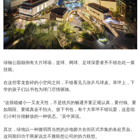
绿轴公园颠倒有大片球场，篮球、网球、足球深爱者齐不错在此一展
技能。
在这些零龙套碎的小空间之间，不错看见几张乒乓球桌。草坪上，下
学的孩子们以书包为球门尽情驱驰。
“这很稳健小一又友天性，不是统共的畅通齐要正规认真，要付钱、要
如期段、要锻真金不怕火。放下书包，有个大草坪不错玩耍，这是咱
们小时分很解放的一种状态。”吴中寅说。
其次，绿地以一种微弱而当然的步地膨大在街区式市集的各处旯旮。
这同期归功于两家说念不雅联想公司的协力联想。