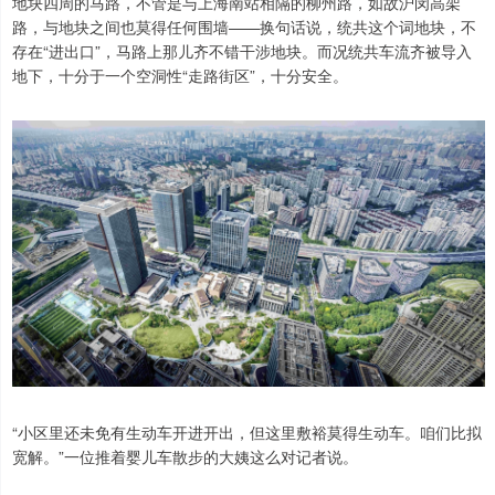
地块四周的马路，不管是与上海南站相隔的柳州路，如故沪闵高架
路，与地块之间也莫得任何围墙——换句话说，统共这个词地块，不
存在“进出口”，马路上那儿齐不错干涉地块。而况统共车流齐被导入
地下，十分于一个空洞性“走路街区”，十分安全。
“小区里还未免有生动车开进开出，但这里敷裕莫得生动车。咱们比拟
宽解。”一位推着婴儿车散步的大姨这么对记者说。