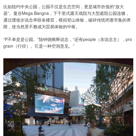
比如纽约中央公园，公园不仅是生态空间，更是城市价值的“放大
器”。曼谷Mega Bangna，下千里式露天戏院与大型庭院公园连缀，
通过缓坡步说念串联各楼层，模拟登山体验，破碎传统闭塞市集的界
限，使当然景不雅成为贸易体验的中枢。
“P不单是是公园。”陆钟骁阐释说念，“还有people（东说念主），pro
gram（行径）。它是一种空洞意见。”