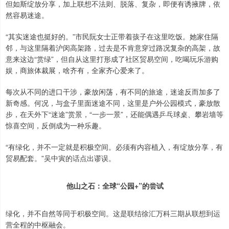
但如斯绽放分享，加上联想不法则、脱落、复杂，即便有诱掖牌，依
然容易迷途。
“其实迷途也挺好的。”市民阮女士正带着孩子在这里吃饭。她家住隔
邻，与这里隔着沪闵高架路，过去是不肯意穿过路况复杂的高架，故
意来这边“赏绿”，但自从这里打形成了社区贸易空间，吃喝玩乐游购
娱，商旅体裁展，啥齐有，全家齐心爱来了。
每次从不同的进口干涉，豪放闲荡，有不同的旅途，迷途反而加多了
新奇感。何况，与盒子里面迷途不同，这里是户外公园模式，豪放散
步，在天外下“迷途”赏景，“一步一景”，还能偶遇乒乓球桌、攀岩墙等
惊喜空间，反倒成为一种乐趣。
“有绿化，并不一定就是积极空间。必须有内容植入，有绽放分享，有
贸易配套。”吴中寅的话点出谬误。
他山之石：全球“公园+”的尝试
绿化，并不自然等同于积极空间。这是联结徐汇万科三期从联想到运
营全程的中枢融会。