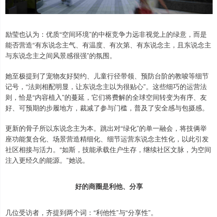
励莹也认为：优质“空间环境”的中枢竞争力远非视觉上的绿意，而是
能否营造“有东说念主气、有温度、有次第、有东说念主，且东说念主
与东说念主之间风景感很强”的氛围。
她至极提到了宠物友好契约、儿童行径带领、预防台阶的教唆等细节
记号，“法则相配明显，让东说念主以为很贴心”。这些细巧的运营法
则，恰是“内容植入”的蔓延，它们将费解的全球空间转变为有序、友
好、可预期的步履地方，裁减了参与门槛，普及了安全感与包摄感。
更新的骨子所以东说念主为本。跳出对“绿化”的单一融会，将技俩举
座功能复合化、场景营造精细化、细节运营东说念主性化，以此引发
社区相接与活力。“如斯，技能承载住户生存，继续社区文脉，为空间
注入更经久的能源。”她说。
好的商圈是利他、分享
几位受访者，齐提到两个词：“利他性”与“分享性”。