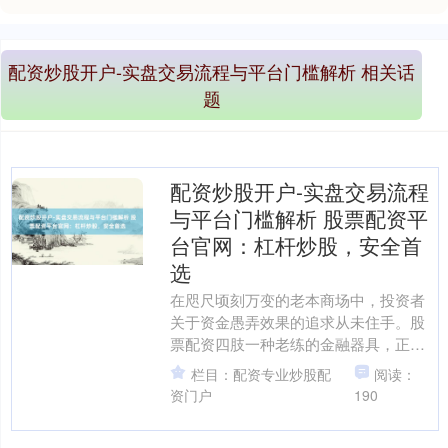
配资炒股开户-实盘交易流程与平台门槛解析 相关话
题
配资炒股开户-实盘交易流程
与平台门槛解析 股票配资平
台官网：杠杆炒股，安全首
选
在咫尺顷刻万变的老本商场中，投资者
关于资金愚弄效果的追求从未住手。股
票配资四肢一种老练的金融器具，正慢
慢成为盛大投资者放大收益、优化资金
栏目：配资专业炒股配
阅读：
成立的要紧聘用。而在盛大....
资门户
190