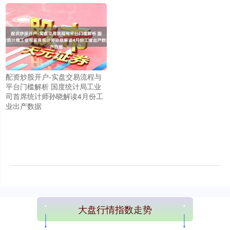
配资炒股开户-实盘交易流程与
平台门槛解析 国度统计局工业
司首席统计师孙晓解读4月份工
业出产数据
上证综指
3965.71
+25.67
+0.65%
大盘行情指数走势
深证成指
14289.43
-21.58
-0.15%