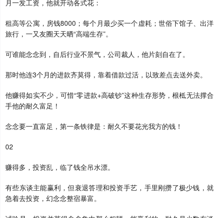
月一发工资，他就开动各式花：
租高等公寓，房钱8000；每个月最少买一个虚耗；世俗下馆子、出洋
旅行，一又友圈天天晒“高端生存”。
可谁能念念到，自后行业不景气，公司裁人，他片刻自在了。
那时他连3个月的进款齐莫得，靠着借款过活，以致差点去送外卖。
他赚得如实不少，可惜“零进款+高破钞”这种生存形势，根柢无法撑合
手他的耐久富足！
念念要一直富足，第一条铁律是：耐久不要花光我方的钱！
02
赚得多，投资乱，临了钱全吊水漂。
有些东谈主能赢利，但衰退答理和投资手艺，手里刚攒了极少钱，就
急着去投资，幻念念整宿暴富。